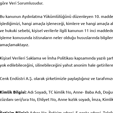
göre Veri Sorumlusudur.
Bu kanunun Aydınlatma Yükümlülüğünü düzenleyen 10. maddesini
işlediğimizi, hangi amaçla işleneceği, kimlere ve hangi amaçla a
ve hukuki sebebi, kişisel verilerle ilgili kanunun 11 inci maddede 
işleme konusunda istisnaların neler olduğu hususlarında bilg
amaçlamaktayız.
Kişisel Verileri Saklama ve İmha Politikası kapsamında yazılı şart
yok edilebileceğini, silinebileceğini yahut anonim hale getirilerek
Cenk Endüstri A.Ş. olarak şirketimizle paylaştığınız ve tarafımı
Kimlik Bilgisi:
Adı Soyadı, TC kimlik No, Anne- Baba Adı, Doğu
cüzdanı seri/sıra No, Ehliyet No, Anne kızlık soyadı, İmza, Kiml
İletişim Bilgisi:
Adres No, İletişim adresi, E-posta adresi, Tele