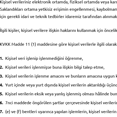
Kişisel verileriniz elektronik ortamda, fiziksel ortamda veya kar
Saklandıkları ortama yetkisiz erişimin engellenmesi, kaybolma
için gerekli idari ve teknik tedbirler idaremiz tarafından alınmak
İlgili kişiler, kişisel verilere ilişkin haklarını kullanmak için ön
KVKK Madde 11 (1) maddesine göre kişisel verilerle ilgili olara
Kişisel veri işlenip işlenmediğini öğrenme,
Kişisel verileri işlenmişse buna ilişkin bilgi talep etme,
Kişisel verilerin işlenme amacını ve bunların amacına uygun 
Yurt içinde veya yurt dışında kişisel verilerin aktarıldığı üçünc
Kişisel verilerin eksik veya yanlış işlenmiş olması hâlinde bu
7nci maddede öngörülen şartlar çerçevesinde kişisel verileri
(e) ve (f) bentleri uyarınca yapılan işlemlerin, kişisel verilerin