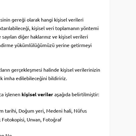
n gereği olarak hangi kişisel verileri
ktarılabileceği, kişisel veri toplamanın yöntemi
sayılan diğer haklarınız ve kişisel verileri
ilendirme yükümlülüğümüzü yerine getirmeyi
ların gerçekleşmesi halinde kişisel verilerinizin
 imha edilebileceğini bildiririz.
zca işlenen
kişisel veriler
aşağıda belirtilmiştir:
m tarihi, Doğum yeri, Medeni hali, Nüfus
ik Fotokopisi, Unvan, Fotoğraf
fon No