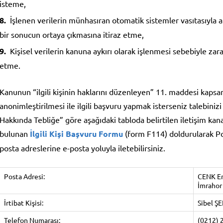
isteme,
İşlenen verilerin münhasıran otomatik sistemler vasıtasıyla an
bir sonucun ortaya çıkmasına itiraz etme,
Kişisel verilerin kanuna aykırı olarak işlenmesi sebebiyle zar
etme.
Kanunun “ilgili kişinin haklarını düzenleyen” 11. maddesi kapsam
anonimleştirilmesi ile ilgili başvuru yapmak isterseniz talebini
Hakkında Tebliğe” göre aşağıdaki tabloda belirtilen iletişim ka
bulunan
İlgili Kişi Başvuru Formu
(form F114) doldurularak Pos
posta adreslerine e-posta yoluyla iletebilirsiniz.
Posta Adresi:
CENK End
İmrahor
İrtibat Kişisi:
Sibel 
Telefon Numarası:
(0212) 