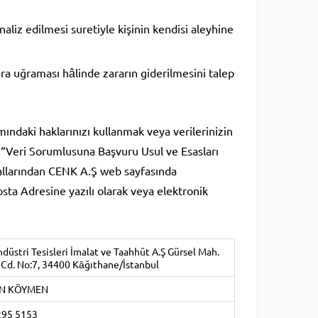
aliz edilmesi suretiyle kişinin kendisi aleyhine
ara uğraması hâlinde zararın giderilmesini talep
ındaki haklarınızı kullanmak veya verilerinizin
zi “Veri Sorumlusuna Başvuru Usul ve Esasları
nallarından CENK A.Ş web sayfasında
ta Adresine yazılı olarak veya elektronik
üstri Tesisleri İmalat ve Taahhüt A.Ş Gürsel Mah.
 Cd. No:7, 34400 Kâğıthane/İstanbul
ŞEN KÖYMEN
295 5153