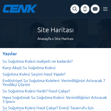
Site Haritası
Anasayfa
»
Site Haritası
Yazılar
Su Soğutma Kulesi maliyeti ne kadardır?
Karşı Akışlı Su Soğutma Kulesi
Soğutma Kulesi Seçimi Nasıl Yapılır?
Endüstriyel Su Soğutma Kuleleri: Verimliliğinizi Artıracak 7
Yenilikçi Çözüm
Su Soğutma Kulesi Nedir? Nasıl Çalışır?
Hava Soğutmalı Su Soğutma Kulesi: Verimliliğinizi Artıracak
5 İpucu
Su Soğutma Kulesi Nasıl Çalışır? Enerji Tasarrufu İçin