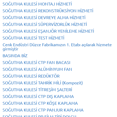
SOĞUTMA KULESİ MONTAJ HİZMETİ
SOĞUTMA KULESİ REKONSTRÜKSİYON HİZMETİ
SOĞUTMA KULESİ DEVREYE ALMA HİZMETİ
SOĞUTMA KULESİ SÜPERVİZORLÜK HİZMETİ
SOĞUTMA KULESİ EŞANJÖR YENİLEME HİZMETİ
SOĞUTMA KULESİ TEST HİZMETİ
Cenk Endüstri Düzce Fabrikamızın 1. Etabı açılarak hizmete
girmiştir
BASINDA BİZ
SOĞUTMA KULESİ CTP FAN BACASI
SOĞUTMA KULESİ ALÜMİNYUM FAN
SOĞUTMA KULESİ REDÜKTÖR
SOĞUTMA KULESİ TAHRİK MİLİ (Kompozit)
SOĞUTMA KULESİ TİTREŞİM ŞALTERİ
SOĞUTMA KULESİ CTP DIŞ KAPLAMA
SOĞUTMA KULESİ CTP KÖŞE KAPLAMA
SOĞUTMA KULESİ CTP PANJUR KAPLAMA
SOĞUTMA KULESİ PP FİLM TİPİ DOLGU