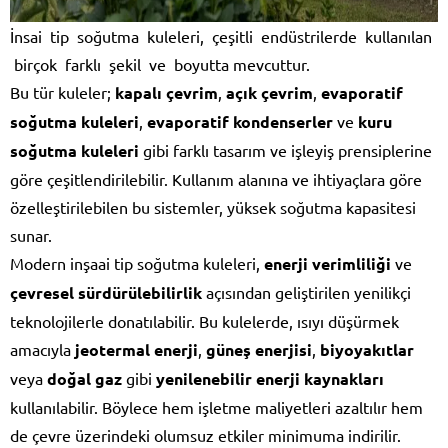
İnsai tip soğutma kuleleri, çeşitli endüstrilerde kullanılan
birçok farklı şekil ve boyutta mevcuttur.
Bu tür kuleler;
kapalı çevrim
,
açık çevrim
,
evaporatif
soğutma kuleleri
,
evaporatif kondenserler
ve
kuru
soğutma kuleleri
gibi farklı tasarım ve işleyiş prensiplerine
göre çeşitlendirilebilir. Kullanım alanına ve ihtiyaçlara göre
özelleştirilebilen bu sistemler, yüksek soğutma kapasitesi
sunar.
Modern inşaai tip soğutma kuleleri,
enerji verimliliği
ve
çevresel sürdürülebilirlik
açısından geliştirilen yenilikçi
teknolojilerle donatılabilir. Bu kulelerde, ısıyı düşürmek
amacıyla
jeotermal enerji
,
güneş enerjisi
,
biyoyakıtlar
veya
doğal gaz
gibi
yenilenebilir enerji kaynakları
kullanılabilir. Böylece hem işletme maliyetleri azaltılır hem
de çevre üzerindeki olumsuz etkiler minimuma indirilir.